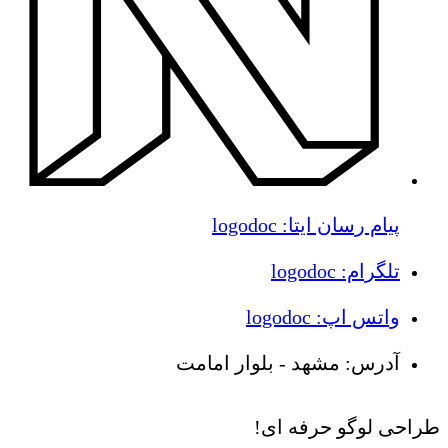
پیام رسان ایتا: logodoc
تلگرام: logodoc
واتس اپ: logodoc
آدرس: مشهد - بلوار امامت
طراحی لوگو حرفه ای!