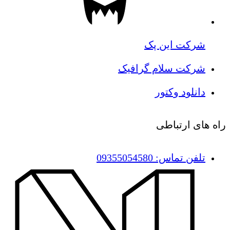
شرکت این پک
شرکت سلام گرافیک
دانلود وکتور
راه های ارتباطی
تلفن تماس: 09355054580