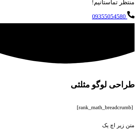
منتظر تماستانیم!
09355054580
طراحی لوگو مثلثی
[rank_math_breadcrumb]
متن زیر اچ یک