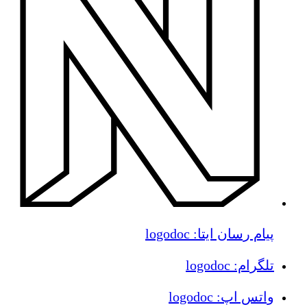
پیام رسان ایتا: logodoc
تلگرام: logodoc
واتس اپ: logodoc