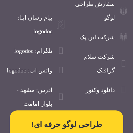
سفارش طراحی
لوگو
پیام رسان ایتا:
logodoc
شرکت این پک
تلگرام: logodoc
شرکت سلام
گرافیک
واتس اپ: logodoc
دانلود وکتور
آدرس: مشهد -
بلوار امامت
طراحی لوگو حرفه ای!