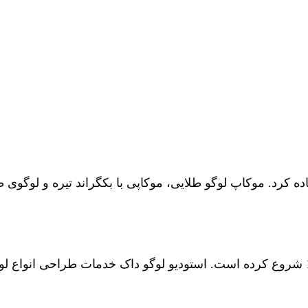
ده کرد. موکاپ لوگو طلایی، موکاپی با بکگراند تیره و لوگوی 
فعالیت رسمی خود را از سال 1395 شروع کرده است. استودیو لوگو داک خدمات 