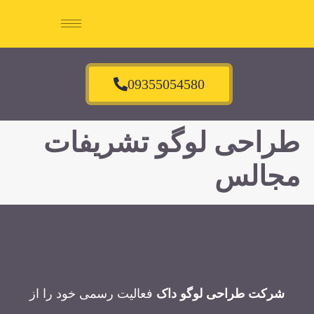
09355054580
طراحی لوگو تشریفات
مجالس
شرکت طراحی لوگو داک
فعالیت رسمی خود را از