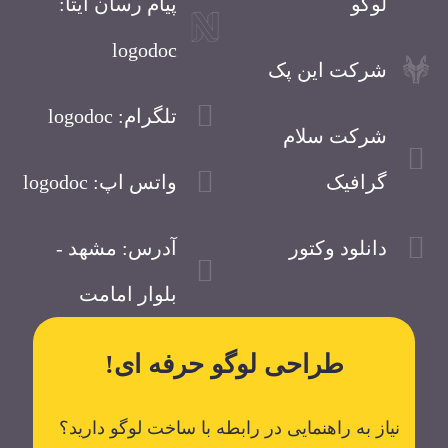
لوگو
پیام رسان ایتا:
logodoc
شرکت این پک
تلگرام: logodoc
شرکت سلام
گرافیک
واتس اپ: logodoc
دانلود وکتور
آدرس: مشهد -
بلوار امامت
طراحی لوگو حرفه ای!
نیاز به راهنمایی در رابطه با ساخت لوگو دارید؟