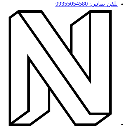
تلفن تماس: 09355054580