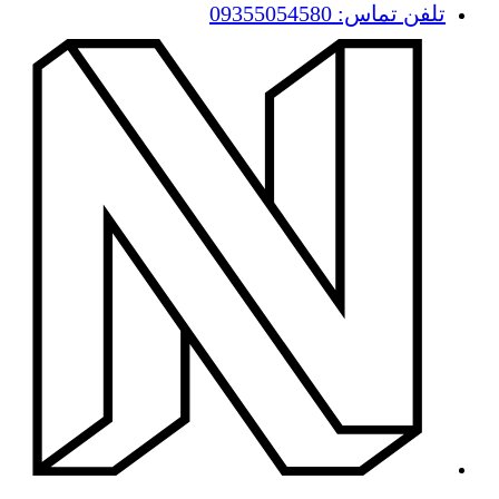
تلفن تماس: 09355054580