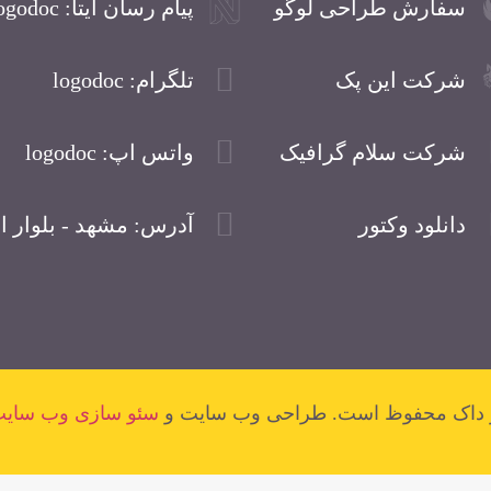
سفارش طراحی لوگو
پیام رسان ایتا: logodoc
شرکت این پک
تلگرام: logodoc
شرکت سلام گرافیک
واتس اپ: logodoc
دانلود وکتور
آدرس: مشهد - بلوار 
گو داک محفوظ است. طراحی وب سایت و
سئو سازی وب سای