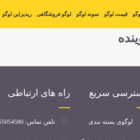
گو
قیمت لوگو
نمونه لوگو
لوگو فروشگاهی
ریدیزاین لوگو
نده
ترسی سریع
راه های ارتباطی
لوگوی بسته بندی
تلفن تماس: 09355054580