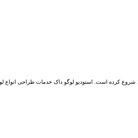
فعالیت رسمی خود را از سال 1395 شروع کرده است. استودیو لوگو داک خدمات 
درباره ما
|
تماس با ما