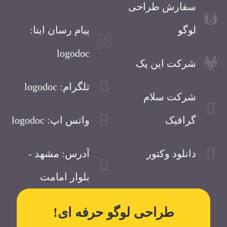
سفارش طراحی
لوگو
پیام رسان ایتا:
logodoc
شرکت این پک
تلگرام: logodoc
شرکت سلام
گرافیک
واتس اپ: logodoc
دانلود وکتور
آدرس: مشهد -
بلوار امامت
طراحی لوگو حرفه ای!