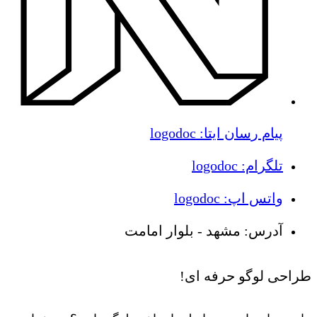
پیام رسان ایتا: logodoc
تلگرام: logodoc
واتس اپ: logodoc
آدرس: مشهد - بلوار امامت
طراحی لوگو حرفه ای!