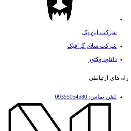
شرکت این پک
شرکت سلام گرافیک
دانلود وکتور
راه های ارتباطی
تلفن تماس: 09355054580