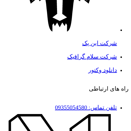
شرکت این پک
شرکت سلام گرافیک
دانلود وکتور
راه های ارتباطی
تلفن تماس: 09355054580