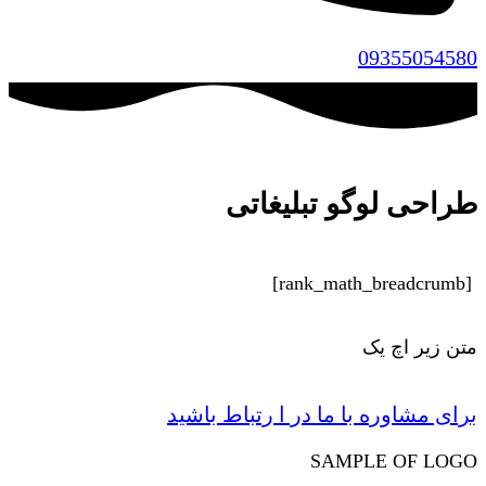
09355054580
طراحی لوگو تبلیغاتی
[rank_math_breadcrumb]
متن زیر اچ یک
برای مشاوره با ما در ا رتباط باشید
SAMPLE OF LOGO