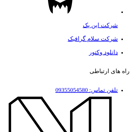
شرکت این پک
شرکت سلام گرافیک
دانلود وکتور
راه های ارتباطی
تلفن تماس: 09355054580