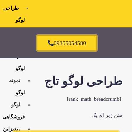
طراحی
لوگو
سفارش
09355054580
لوگو
قیمت
لوگو
احی لوگو تاج
نمونه
لوگو
لوگو
 زیر اچ یک
فروشگاهی
ریدیزاین