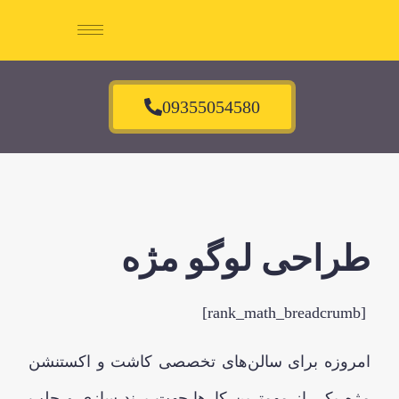
09355054580
طراحی لوگو مژه
[rank_math_breadcrumb]
امروزه برای سالن‌های تخصصی کاشت و اکستنشن
مژه یکی از مهمترین کارها جهت برند سازی و جلب