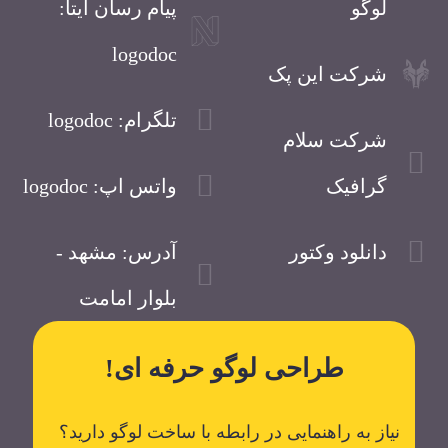
لوگو
پیام رسان ایتا:
logodoc
شرکت این پک
تلگرام: logodoc
شرکت سلام
گرافیک
واتس اپ: logodoc
دانلود وکتور
آدرس: مشهد -
بلوار امامت
طراحی لوگو حرفه ای!
نیاز به راهنمایی در رابطه با ساخت لوگو دارید؟