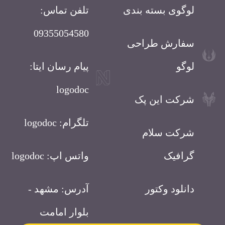
لوگوی بسته بندی
تلفن تماس:
09355054580
سفارش طراحی
لوگو
پیام رسان ایتا:
logodoc
شرکت این پک
تلگرام: logodoc
شرکت سلام
گرافیک
واتس اپ: logodoc
دانلود وکتور
آدرس: مشهد -
بلوار امامت