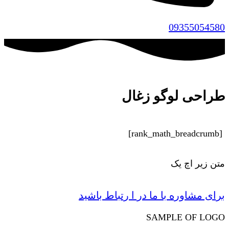
09355054580
طراحی لوگو زغال
[rank_math_breadcrumb]
متن زیر اچ یک
برای مشاوره با ما در ا رتباط باشید
SAMPLE OF LOGO