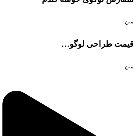
متن
قیمت طراحی لوگو…
متن