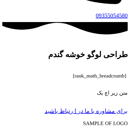
09355054580
طراحی لوگو خوشه گندم
[rank_math_breadcrumb]
متن زیر اچ یک
برای مشاوره با ما در ا رتباط باشید
SAMPLE OF LOGO