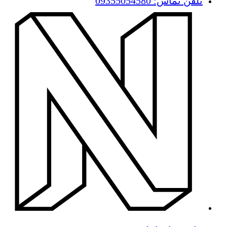
تلفن تماس: 09355054580