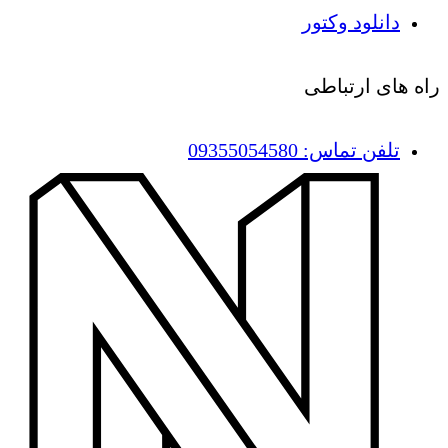
دانلود وکتور
راه های ارتباطی
تلفن تماس: 09355054580