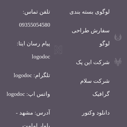
لوگوی بسته بندی
تلفن تماس:
09355054580
سفارش طراحی
لوگو
پیام رسان ایتا:
logodoc
شرکت این پک
تلگرام: logodoc
شرکت سلام
گرافیک
واتس اپ: logodoc
دانلود وکتور
آدرس: مشهد -
بلوار امامت