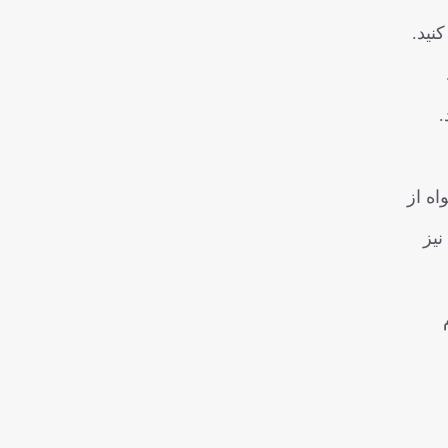
نید.
ند.
 دلخواه از
ت نیز
ام