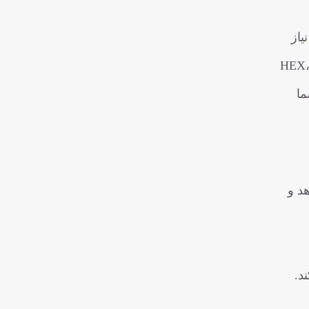
یاز
مبدل رنگی بین فرمت‌های HEX، HSB، RGB
شما
د و
ند.