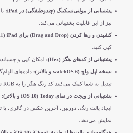
پشتیبانی از مولتی‌تسکینگ (چندوظیفگی) در iPad:
نیز از این قابلیت پشتیبانی می‌کند.
کشیدن و رها کردن (Drag and Drop) برای iPad (iOS 11 و بالاتر):
کپی کنید.
پشتیبانی از کدهای هگز (Hex):
امکان کپی و چسباندن
نسخه اپل واچ (watchOS 6 و بالاتر):
داده‌های الهام‌
تبدیل به شما کمک می‌کنند کد رنگ هگز را به RGB تبدیل کنید.
پشتیبانی از ویجت در نمای Today (iOS 10 و بالاتر):
ایجاد پالت رنگ، دوربین، آخرین عکس در گالری، یا ت
نمایش می‌دهد.
همگام‌سازی پالت‌ها از طریق iCloud (iOS 10 و بالاتر):