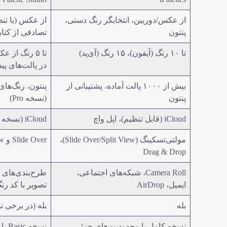
از عکس/دوربین، انتخابگر رنگ دستی،
از عکس (با تن
پنتون
تصادفی از کتابخ
تا ۱۰ رنگ (آیفون)، ۱۵ رنگ (آی‌پد)
تا ۵ رنگ از 
در پالت‌های پ
بیش از ۱۰۰۰ پالت آماده، پشتیبانی از
پنتون، رنگ‌های
پنتون
(نسخه Pro)
iCloud (قابل تنظیم)، اپل واچ
iCloud (نسخه Pro)
مولتی‌تسکینگ (Slide Over/Split View)،
Slide Over و Split View
Drag & Drop
Camera Roll، شبکه‌های اجتماعی،
طرح‌بندی‌های 
ایمیل، AirDrop
تصویر با کد رن
بله
بله (در برخی ن
نسخه کامل با محدودیت‌های جزئی
نسخه