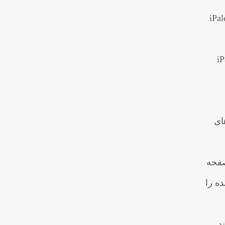
 با دو برنامه کار کنید و iPalettes
به iPalettes
ای
باز کردن صفحه
ه را
می‌شوند.