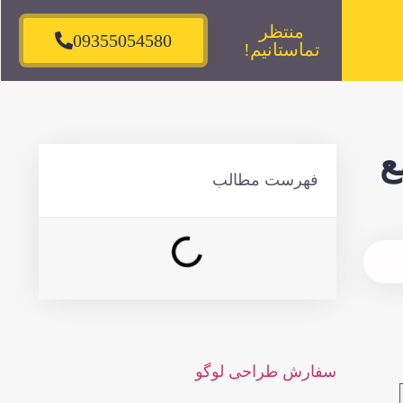
منتظر
09355054580
تماستانیم!
ع
فهرست مطالب
سفارش طراحی لوگو