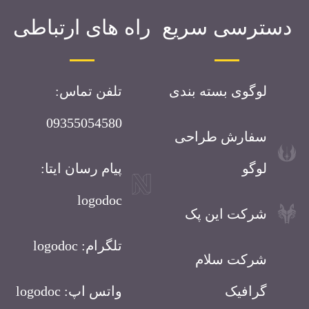
دسترسی سریع
راه های ارتباطی
لوگوی بسته بندی
تلفن تماس:
09355054580
سفارش طراحی
لوگو
پیام رسان ایتا:
logodoc
شرکت این پک
تلگرام: logodoc
شرکت سلام
گرافیک
واتس اپ: logodoc