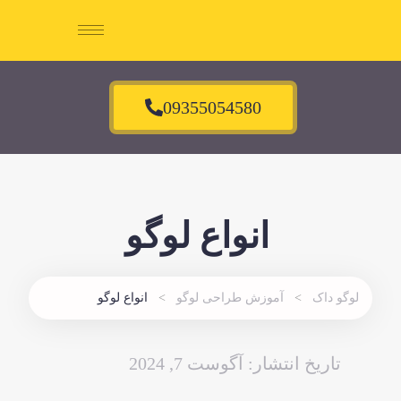
09355054580
انواع لوگو
لوگو داک
آموزش طراحی لوگو
انواع لوگو
تاریخ انتشار:
آگوست 7, 2024